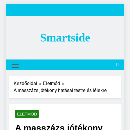
Ugrás
a
tartalomra
Smartside
MENÜ
Kezdőoldal
Életmód
A masszázs jótékony hatásai testre és lélekre
ÉLETMÓD
A masszázs jótékony