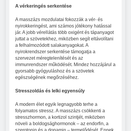
A vérkeringés serkentése
A masszázs mozdulatai fokozzák a vér- és
nyirokkeringést, ami számos jótékony hatással
jár. A jobb vérellátás több oxigént és tápanyagot
juttat a szövetekhez, miközben segít eltávolítani
a felhalmozódott salakanyagokat. A
nyirokrendszer serkentése támogatja a
szervezet méregtelenítését és az
immunrendszer működését. Mindez hozzájárul a
gyorsabb gyógyuláshoz és a szövetek
egészségének megőrzéséhez.
Stresszoldás és lelki egyensúly
A modern élet egyik legnagyobb terhe a
folyamatos stressz. A masszázs csökkenti a
stresszhormon, a kortizol szintjét, miközben
növeli a boldogsághormonok – az endorfin, a
szerotonin és a dopamin – termelődését. Ennek