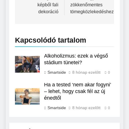
képből fali
zökkenőmentes
dekoráció
tömegközlekedéshez
Kapcsolódó tartalom
Alkoholizmus: ezek a végső
stádium tünetei?
Smartside
8 hónap ezelőtt
0
Ha a tested ‘nem akar fogyni’
– lehet, hogy csak fél az új
énedtől
Smartside
8 hónap ezelőtt
0