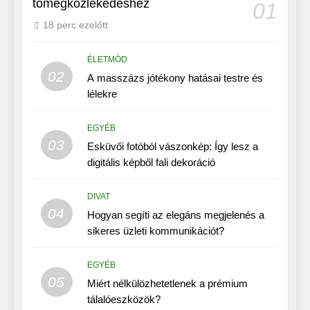
tömegközlekedéshez
01
18 perc ezelőtt
ÉLETMÓD
02
A masszázs jótékony hatásai testre és
lélekre
EGYÉB
03
Esküvői fotóból vászonkép: Így lesz a
digitális képből fali dekoráció
DIVAT
04
Hogyan segíti az elegáns megjelenés a
sikeres üzleti kommunikációt?
EGYÉB
05
Miért nélkülözhetetlenek a prémium
tálalóeszközök?