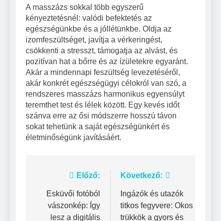
A masszázs sokkal több egyszerű
kényeztetésnél: valódi befektetés az
egészségünkbe és a jóllétünkbe. Oldja az
izomfeszültséget, javítja a vérkeringést,
csökkenti a stresszt, támogatja az alvást, és
pozitívan hat a bőrre és az ízületekre egyaránt.
Akár a mindennapi feszültség levezetéséről,
akár konkrét egészségügyi célokról van szó, a
rendszeres masszázs harmonikus egyensúlyt
teremthet test és lélek között. Egy kevés időt
szánva erre az ősi módszerre hosszú távon
sokat tehetünk a saját egészségünkért és
életminőségünk javításáért.
Bejegyzés
Előző:
Következő:
navigáció
Esküvői fotóból
Ingázók és utazók
vászonkép: Így
titkos fegyvere: Okos
lesz a digitális
trükkök a gyors és