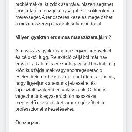
problémákkal küzdők számára, hiszen segíthet
fenntartani a mozgékonyságot és csökkenteni a
merevséget. A rendszeres kezelés megelőzheti
a mozgásszervi panaszok súlyosbodását.
Milyen gyakran érdemes masszázsra járni?
A masszázs gyakorisága az egyéni igényektől
és céloktól függ. Relaxáció céljából már havi
egy-két alkalom is érezhető javulást hozhat, míg
krónikus fájdalmak vagy sportregeneráció
esetén heti rendszeresség lehet ideális. Fontos,
hogy figyeljünk a testünk jelzéseire, és
tapasztalt szakembert válasszunk. Otthon is
végezhetünk egyszerűbb önmasszázst
megfelelő eszközökkel, ami kiegészítheti a
professzionális kezeléseket.
Összegzés