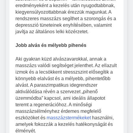
eredményeként a kezelés után nyugodtabbnak,
kiegyensúlyozottabbnak érezzük magunkat. A
rendszeres masszázs segíthet a szorongás és a
depresszió tüneteinek enyhítésében, valamint
javítja az általános lelki közérzetet.
Jobb alvás és mélyebb pihenés
Aki gyakran küzd alvászavarokkal, annak a
masszázs valódi segítséget jelenthet. Az ellazult
izmok és a lecsökkent stresszszint elősegítik a
könnyebb elalvást és a mélyebb, pihentetőbb
alvást. A paraszimpatikus idegrendszer
aktiválódása révén a szervezet „pihenő
üzemmódba” kapcsol, ami ideális állapotot
teremt a regenerációhoz. A minőségi
masszázsélményhez érdemes megfelelő
eszközöket és
masszázstermékeket
használni,
amelyek fokozzák a kezelés hatékonyságát és
élményét.