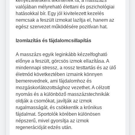
kényeztetésként tekintenek rá, a masszázs
valójában mélyreható élettani és pszichológiai
hatásokkal bír. Egy jól kivitelezett kezelés
nemcsak a feszült izmokat lazítja el, hanem az
egész szervezet működésére pozitívan hat.
Izomlazítás és fájdalomcsillapítás
A masszázs egyik leginkább kézzelfogható
előnye a feszült, görcsös izmok ellazítása. A
mindennapi stressz, a rossz testtartás és az ülő
életmód következtében izmaink könnyen
bemerevednek, ami fájdalomhoz és
mozgáskorlátozottsághoz vezethet. A célzott
nyomás és a különböző masszázstechnikák
oldják a csomókat, javítják az izmok
rugalmasságát, és csökkentik a krónikus
fájdalmat. Sportolók körében különösen
népszerű, mivel gyorsítja az izmok
regenerációját edzés után.