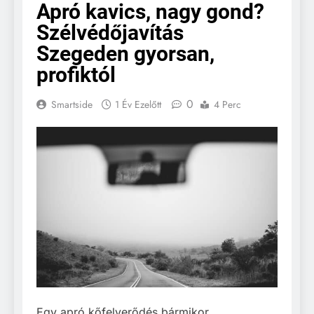
Apró kavics, nagy gond?
Szélvédőjavítás
Szegeden gyorsan,
profiktól
0
Smartside
1 Év Ezelőtt
4 Perc
Egy apró kőfelverődés bármikor