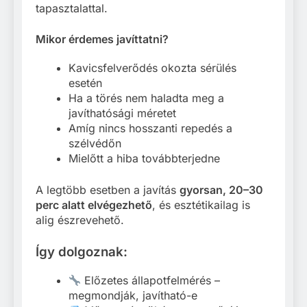
tapasztalattal.
Mikor érdemes javíttatni?
Kavicsfelverődés okozta sérülés
esetén
Ha a törés nem haladta meg a
javíthatósági méretet
Amíg nincs hosszanti repedés a
szélvédőn
Mielőtt a hiba továbbterjedne
A legtöbb esetben a javítás
gyorsan, 20–30
perc alatt elvégezhető
, és esztétikailag is
alig észrevehető.
Így dolgoznak:
Előzetes állapotfelmérés –
megmondják, javítható-e