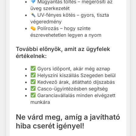
Műgyantás töltés – megerősíti az
üveg szerkezetét
UV-fényes kötés – gyors, tiszta
végeredmény
Polírozás – hogy szinte
észrevehetetlen legyen a nyom
További előnyök, amit az ügyfelek
értékelnek:
Gyors időpont, akár még aznap
Helyszíni kiszállás Szegeden belül
Kedvező árak, átlátható díjszabás
Casco-ügyintézésben segítség
Garanciavállalás minden elvégzett
munkára
Ne várd meg, amíg a javítható
hiba cserét igényel!