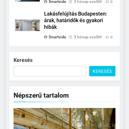
Smartside
3 hónap ezelőtt
0
Lakásfelújítás Budapesten:
árak, határidők és gyakori
hibák
Smartside
3 hónap ezelőtt
0
Keresés
KERESÉS
Népszerű tartalom