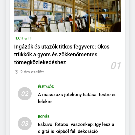
TECH & IT
Ingázók és utazók titkos fegyvere: Okos
trükkök a gyors és zökkenőmentes
tömegközlekedéshez
01
2 óra ezelőtt
ÉLETMÓD
02
A masszázs jótékony hatásai testre és
lélekre
EGYÉB
03
Esküvői fotóból vászonkép: Így lesz a
digitális képből fali dekoráció