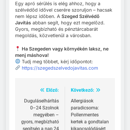
Egy apró sérülés is elég ahhoz, hogy a
szélvédőd idővel cserére szoruljon – hacsak
nem lépsz időben. A
Szeged Szélvédő
Javítás
abban segít, hogy ezt megelőzd.
Gyors, megbízható és pénztárcabarát
megoldás, közvetlenül a városban.
Ha Szegeden vagy környékén laksz, ne
menj máshova!
Tudj meg többet, kérj időpontot:
https://szegedszelvedojavitas.com
Előző:
Következő:
Bejegyzés
navigáció
Duguláselhárítás
Allergiások
0–24 Szolnok
paradicsoma:
megyében –
Pollenmentes
gyors, megbízható
kertek a gondtalan
segítség a nap 24
kikapcsolódásért