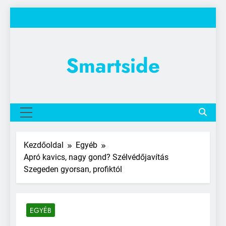
Ugrás
a
tartalomra
Smartside
MENÜ
Kezdőoldal
Egyéb
Apró kavics, nagy gond? Szélvédőjavítás
Szegeden gyorsan, profiktól
EGYÉB