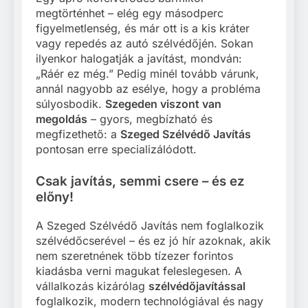
megtörténhet – elég egy másodperc
figyelmetlenség, és már ott is a kis kráter
vagy repedés az autó szélvédőjén. Sokan
ilyenkor halogatják a javítást, mondván:
„Ráér ez még.” Pedig minél tovább várunk,
annál nagyobb az esélye, hogy a probléma
súlyosbodik.
Szegeden viszont van
megoldás
– gyors, megbízható és
megfizethető: a
Szeged Szélvédő Javítás
pontosan erre specializálódott.
Csak javítás, semmi csere – és ez
előny!
A Szeged Szélvédő Javítás nem foglalkozik
szélvédőcserével – és ez jó hír azoknak, akik
nem szeretnének több tízezer forintos
kiadásba verni magukat feleslegesen. A
vállalkozás kizárólag
szélvédőjavítással
foglalkozik, modern technológiával és nagy